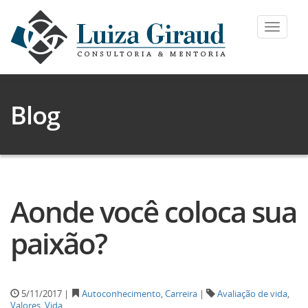
Toggle
navigat
Blog
Aonde você coloca sua
paixão?
5/11/2017 |
Autoconhecimento
,
Carreira
|
Avaliação de vida
,
Valores
,
Vida