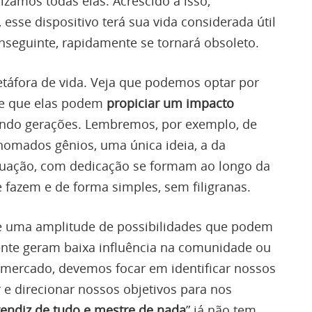
lizamos todas elas. Acrescido a isso,
esse dispositivo terá sua vida considerada útil
onseguinte, rapidamente se tornará obsoleto.
táfora de vida. Veja que podemos optar por
 e que elas podem
propiciar um impacto
ndo gerações. Lembremos, por exemplo, de
enomados gênios, uma única ideia, a da
tuação, com dedicação se formam ao longo da
 fazem e de forma simples, sem filigranas.
se uma amplitude de possibilidades que podem
ente geram baixa influência na comunidade ou
 mercado, devemos focar em identificar nossos
r e direcionar nossos objetivos para nos
endiz de tudo e mestre de nada
” já não tem