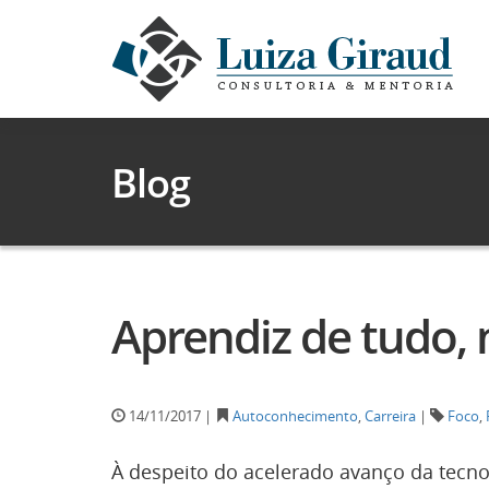
Blog
Aprendiz de tudo,
14/11/2017 |
Autoconhecimento
,
Carreira
|
Foco
,
À despeito do acelerado avanço da tecn