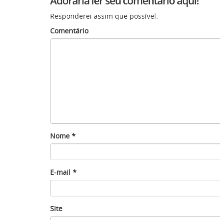
Adoraria ler seu comentário aqui!
Responderei assim que possível.
Comentário
Nome
*
E-mail
*
Site