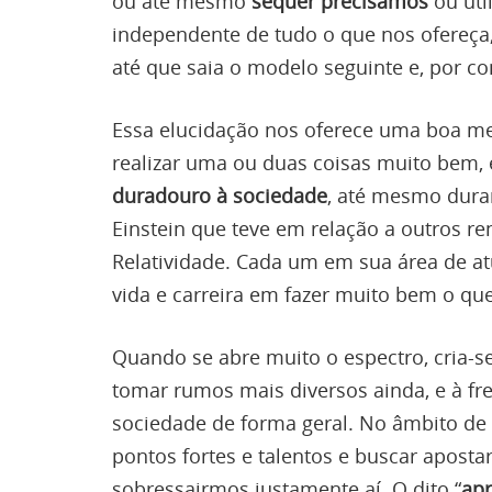
ou até mesmo
sequer precisamos
ou uti
independente de tudo o que nos ofereça, 
até que saia o modelo seguinte e, por c
Essa elucidação nos oferece uma boa me
realizar uma ou duas coisas muito bem,
duradouro à sociedade
, até mesmo dura
Einstein que teve em relação a outros r
Relatividade. Cada um em sua área de a
vida e carreira em fazer muito bem o que
Quando se abre muito o espectro, cria-
tomar rumos mais diversos ainda, e à fr
sociedade de forma geral. No âmbito de
pontos fortes e talentos e buscar aposta
sobressairmos justamente aí. O dito “
apr