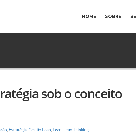
HOME
SOBRE
S
atégia sob o conceito
ação
,
Estratégia
,
Gestão Lean
,
Lean
,
Lean Thinking