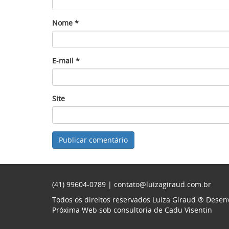
Nome
*
E-mail
*
Site
(41) 99604-0789 |
contato@luizagiraud.com.br
Todos os direitos reservados Luiza Giraud ®
Desenv
Próxima Web
sob consultoria de
Cadu Visentin