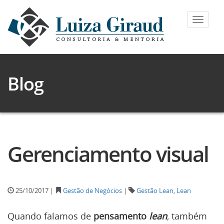
Toggle
navigat
Blog
Gerenciamento visual
25/10/2017 |
Gestão de Negócios
|
Gestão Lean
,
Lean
Quando falamos de
pensamento
lean
, também