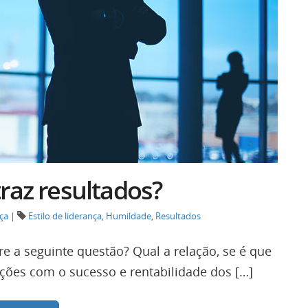
raz resultados?
ça
|
Estilo de liderança
,
Humildade
,
Resultados
e a seguinte questão? Qual a relação, se é que
ações com o sucesso e rentabilidade dos […]