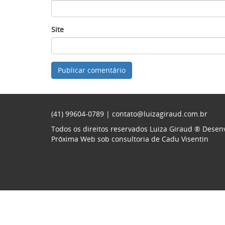
Site
(41) 99604-0789 |
contato@luizagiraud.com.br
Todos os direitos reservados Luiza Giraud ®
Desenv
Próxima Web
sob consultoria de
Cadu Visentin